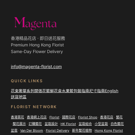
香港精品花店 · 即日送花服務
Premium Hong Kong Florist
Same-Day Flower Delivery
info@magenta-florist.com
QUICK LINKS
花束
奢華系列
開張花籃
鮮花盒
水果籃
包裝指南
尺寸指南
English
送貨地區
FLORIST NETWORK
香港買花
·
香港網上花店
·
Florist
·
國際花店
·
Florist Shop
·
香港花店
·
蘭花
·
蘭花展示
·
訂購蘭花
·
盆栽設計
·
HK Florist
·
盆栽組合
·
小型盆栽
·
白色蘭花
盆栽
·
Van Der Bloom
·
Florist Delivery
·
新年蘭花植物
·
Hong Kong Florist