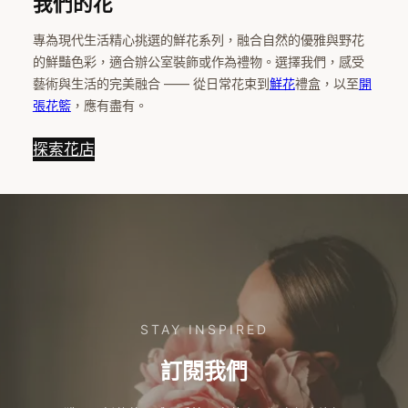
我們的花
專為現代生活精心挑選的鮮花系列，融合自然的優雅與野花
的鮮豔色彩，適合辦公室裝飾或作為禮物。選擇我們，感受
藝術與生活的完美融合 —— 從日常花束到
鮮花
禮盒，以至
開
張花籃
，應有盡有。
探索花店
STAY INSPIRED
訂閱我們