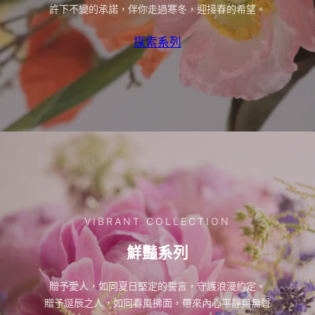
許下不變的承諾，伴你走過寒冬，迎接春的希望。
探索系列
VIBRANT COLLECTION
鮮豔系列
贈予愛人，如同夏日堅定的誓言，守護浪漫約定。
贈予誕辰之人，如同春風拂面，帶來內心平靜與無聲