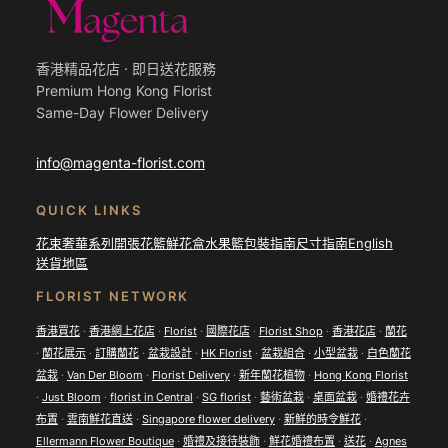
香港精品花店 · 即日送花服務
Premium Hong Kong Florist
Same-Day Flower Delivery
info@magenta-florist.com
QUICK LINKS
花束
奢華系列
開張花籃
鮮花盒
水果籃
包裝指南
尺寸指南
English
送貨地區
FLORIST NETWORK
香港買花
·
香港網上花店
·
Florist
·
國際花店
·
Florist Shop
·
香港花店
·
蘭花
·
蘭花展示
·
訂購蘭花
·
盆栽設計
·
HK Florist
·
盆栽組合
·
小型盆栽
·
白色蘭花
盆栽
·
Van Der Bloom
·
Florist Delivery
·
新年蘭花植物
·
Hong Kong Florist
·
Just Bloom
·
florist in Central
·
SG florist
·
藝術盆栽
·
桌面盆栽
·
婚禮花卉
布置
·
雲南鮮花直送
·
Singapore flower delivery
·
新鮮的時令鮮花
·
Ellermann Flower Boutique
·
婚禮及接待裝飾
·
鮮花婚禮布置
·
送花
·
Agnes