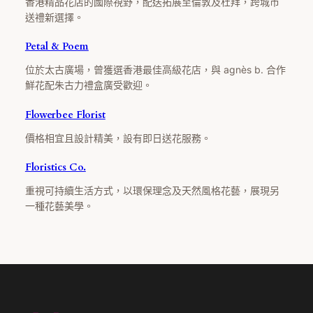
香港精品花店的國際視野，配送拓展至倫敦及杜拜，跨城市
送禮新選擇。
Petal & Poem
位於太古廣場，曾獲選香港最佳高級花店，與 agnès b. 合作
鮮花配朱古力禮盒廣受歡迎。
Flowerbee Florist
價格相宜且設計精美，設有即日送花服務。
Floristics Co.
重視可持續生活方式，以環保理念及天然風格花藝，展現另
一種花藝美學。