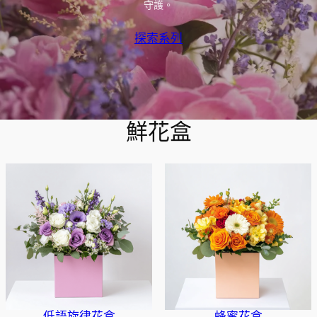
守護。
探索系列
鮮花盒
低語旋律花盒
蜂蜜花盒