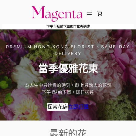
跳
至
主
下午 1 點前下單即可當天送達
要
內
容
PREMIUM HONG KONG FLORIST · SAME-DAY
DELIVERY
當季優雅花束
為人生中最珍貴的時刻，獻上最動人的花藝
下午1點前下單，即日送達
探索花店
立即訂購
最新的花