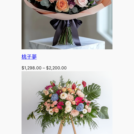
桃子夢
Price
$
1,298.00
–
$
2,200.00
range:
$1,298.00
through
$2,200.00