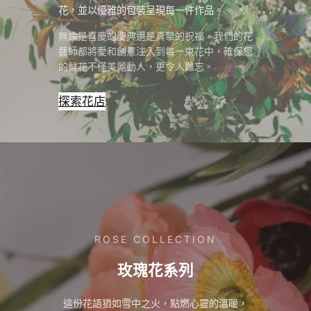
花，並以優雅的包裝呈現每一件作品。
無論是喜慶的慶典還是真摯的祝福，我們的花
藝師都將愛和創意注入到每一束花中，確保您
的鮮花不僅美麗動人，更令人難忘。
探索花店
ROSE COLLECTION
玫瑰花系列
這份花語猶如雪中之火，點燃心靈的溫暖，