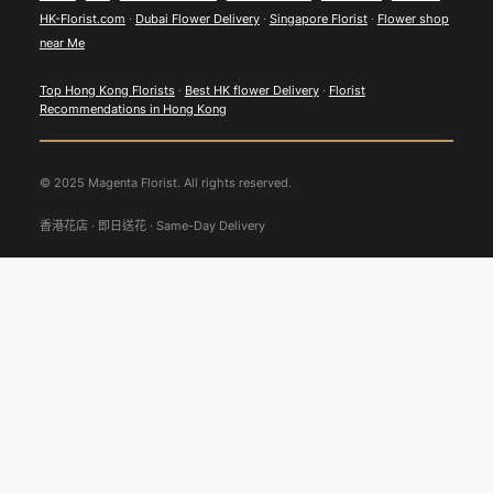
HK-Florist.com
·
Dubai Flower Delivery
·
Singapore Florist
·
Flower shop
near Me
Top Hong Kong Florists
·
Best HK flower Delivery
·
Florist
Recommendations in Hong Kong
© 2025 Magenta Florist. All rights reserved.
香港花店 · 即日送花 · Same-Day Delivery