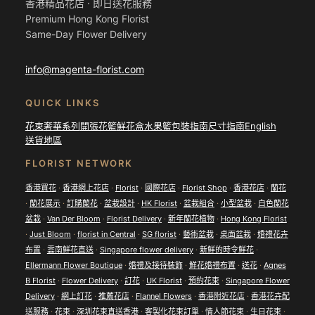
香港精品花店 · 即日送花服務
Premium Hong Kong Florist
Same-Day Flower Delivery
info@magenta-florist.com
QUICK LINKS
花束
奢華系列
開張花籃
鮮花盒
水果籃
包裝指南
尺寸指南
English
送貨地區
FLORIST NETWORK
香港買花
·
香港網上花店
·
Florist
·
國際花店
·
Florist Shop
·
香港花店
·
蘭花
·
蘭花展示
·
訂購蘭花
·
盆栽設計
·
HK Florist
·
盆栽組合
·
小型盆栽
·
白色蘭花
盆栽
·
Van Der Bloom
·
Florist Delivery
·
新年蘭花植物
·
Hong Kong Florist
·
Just Bloom
·
florist in Central
·
SG florist
·
藝術盆栽
·
桌面盆栽
·
婚禮花卉
布置
·
雲南鮮花直送
·
Singapore flower delivery
·
新鮮的時令鮮花
·
Ellermann Flower Boutique
·
婚禮及接待裝飾
·
鮮花婚禮布置
·
送花
·
Agnes
B Florist
·
Flower Delivery
·
訂花
·
UK Florist
·
預約花束
·
Singapore Flower
Delivery
·
網上訂花
·
推薦花店
·
Flannel Flowers
·
香港附近花店
·
香港花卉配
送服務
·
花束
·
深圳花束直送香港
·
客製化花束訂單
·
情人節花束
·
生日花束
·