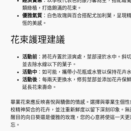
經濟實惠
：以學校代表色的康乃馨為主，搭配雛
類綠植，打造飽滿的花束。
優雅氣質
：白色玫瑰與百合搭配尤加利葉，呈現
恆的美感。
花束護理建議
活動前
：將花卉置於涼爽處，莖部浸於水中。斜
並去除水線以下的葉子。
活動中
：如可能，攜帶小花瓶或水管以保持花卉
活動後
：每兩天更換水，修剪莖部並添加花卉保
延長花束壽命。
畢業花束應反映喜悅與驕傲的情感。選擇與畢業生個性
校精神契合的花卉，並注重新鮮度以留下深刻印象。無
醒目的向日葵還是優雅的玫瑰，您的心意將使這一天更
忘。