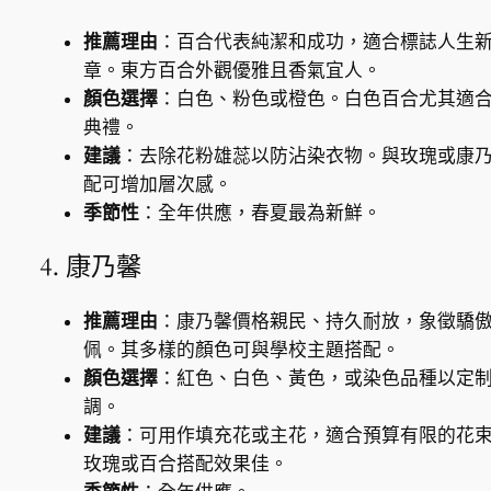
推薦理由
：百合代表純潔和成功，適合標誌人生
章。東方百合外觀優雅且香氣宜人。
顏色選擇
：白色、粉色或橙色。白色百合尤其適
典禮。
建議
：去除花粉雄蕊以防沾染衣物。與玫瑰或康
配可增加層次感。
季節性
：全年供應，春夏最為新鮮。
4. 康乃馨
推薦理由
：康乃馨價格親民、持久耐放，象徵驕
佩。其多樣的顏色可與學校主題搭配。
顏色選擇
：紅色、白色、黃色，或染色品種以定
調。
建議
：可用作填充花或主花，適合預算有限的花
玫瑰或百合搭配效果佳。