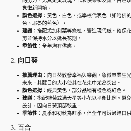
的努力。尤其是黃玫瑰，代表快樂和友誼，白色
象徵新開始。
顏色選擇
：黃色、白色，或學校代表色（如哈佛
色、耶魯的藍色）。
建議
：搭配尤加利葉等綠植，營造現代感。確保
剪並保持水分以延長花期。
季節性
：全年均有供應。
2. 向日葵
推薦理由
：向日葵散發幸福與樂觀，象徵畢業生
未來。其醒目的大小使其在花束中尤為突出。
顏色選擇
：經典黃色，部分品種有橙色或紅色。
建議
：搭配雛菊或滿天星等小花以平衡比例。避
設計，因向日葵頂部較重。
季節性
：夏季和初秋為旺季，但全年可透過進口
3. 百合