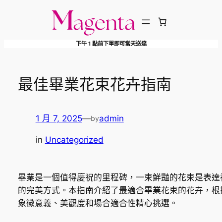
跳
至
主
下午 1 點前下單即可當天送達
要
內
容
最佳畢業花束花卉指南
1 月 7, 2025
—
admin
by
in
Uncategorized
畢業是一個值得慶祝的里程碑，一束鮮豔的花束是表達
的完美方式。本指南介紹了最適合畢業花束的花卉，根
象徵意義、美觀度和場合適合性精心挑選。