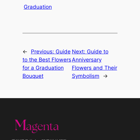
Graduation
←
Previous:
Guide
Next:
Guide to
to the Best Flowers
Anniversary
for a Graduation
Flowers and Their
Bouquet
Symbolism
→