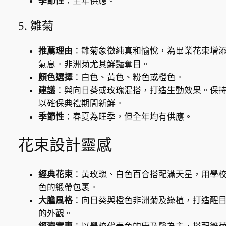
季節性
：全年供應。
5. 雛菊
推薦理由
：雛菊象徵純真和愉悅，為畢業花束增
氣息。非洲菊尤其鮮豔奪目。
顏色選擇
：白色、黃色、粉色或橙色。
建議
：與向日葵或玫瑰混搭，打造生動效果。保
以確保典禮期間新鮮。
季節性
：春夏為旺季，但全年均有供應。
花束設計靈感
經典花束
：黃玫瑰、白色百合搭配滿天星，用學
色的緞帶包裹。
大膽風格
：向日葵與橙色非洲菊及綠植，打造醒
的外觀。