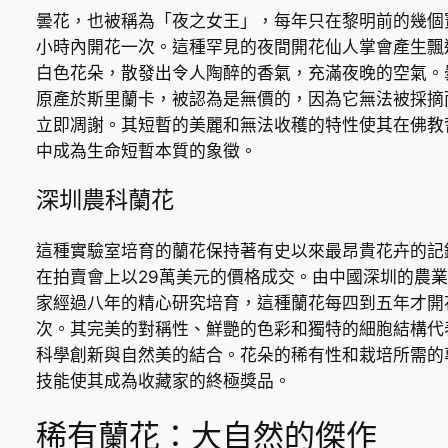
曇花，也被稱為「夜之女王」，每年只在黎明前的幾個
小時內開花一次。這種罕見的夜間開花仙人掌會產生飄
白色花朵，散發出令人陶醉的香氣，充滿夜晚的空氣。
原產於斯里蘭卡，被認為是無價的，因為它無法被採摘
立即凋謝。其短暫的美麗和無法收穫的特性使其在佛教
中成為生命短暫本質的象徵。
深圳農科蘭花
這種實驗室培育的蘭花保持著有史以來最昂貴花卉的記
在拍賣會上以29萬美元的價格成交。由中國深圳的農
家經過八年的精心研究培育，這種蘭花每四到五年才開
次。其完美的對稱性、鮮艷的色彩和獨特的細胞結構代
科學創新與自然美的結合。花朵的稀有性和栽培所需的
技能使其成為收藏家的終極獎品。
稀有蘭花：大自然的傑作