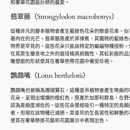
和奢華花園設計師的最愛。
翡翠藤（Strongylodon macrobotrys）
這種非凡的藤本植物會產生藍綠色花朵的懸垂花串，似
著內在的光芒。翡翠藤原產於菲律賓，其獨特的藍綠色
物界是罕見的。這些花朵只能由特定的蝙蝠物種授粉，
在其原生棲息地之外的栽培極具挑戰性。其虹彩般的品
雕塑般的形狀使其在奢華熱帶花園中備受珍視。
鸚鵡嘴（Lotus berthelotii）
鸚鵡嘴也被稱為珊瑚寶石，這種垂吊植物會產生彎曲的
花朵，呈現出燦爛的橙紅色。原產於加那利群島，在野
認為是極度瀕危的。這些花朵曾經吸引一種特定的鳥類
者，但現在該物種已滅絕。其垂吊的生長習性和鮮艷的
使其在奢華懸掛花藝和花園展示中表現出色。