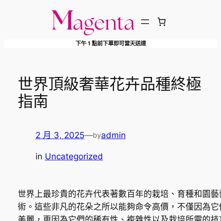
跳
至
主
下午 1 點前下單即可當天送達
要
內
容
世界頂級奢華花卉品種終極
指南
2 月 3, 2025
—
admin
by
in
Uncategorized
世界上最珍貴的花卉代表著數百年的栽培、育種和園藝
術。這些非凡的花朵之所以能夠命令高價，不僅因為它
美麗，更因為它們的稀有性、複雜性以及栽培所需的技