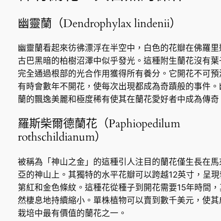
幽靈蘭（Dendrophylax lindenii）
幽靈蘭看起來彷彿漂浮在半空中，白色的花瓣在佛羅里
古巴黑暗的柏樹沼澤中似乎發光。這種附生蘭花沒有葉
完全通過根部的光合作用獲得所有養分。它開花不可預
有時會數年不開花，使每次出現都成為奇蹟般的事件。
蘭的飄逸美麗和極度稀有使其在蘭花愛好者中成為傳奇
羅斯柴爾德蘭花（Paphiopedilum
rothschildianum）
被稱為「神山之金」的這種引人注目的蘭花僅生長在馬
亞的神山上。其獨特的水平花瓣可以跨越12英寸，呈現
第紅和金色條紋。這種花從種子到開花需要15年時間，
然棲息地持續縮小。單株植物可以賣到數千美元，使其
栽培中最有價值的蘭花之一。