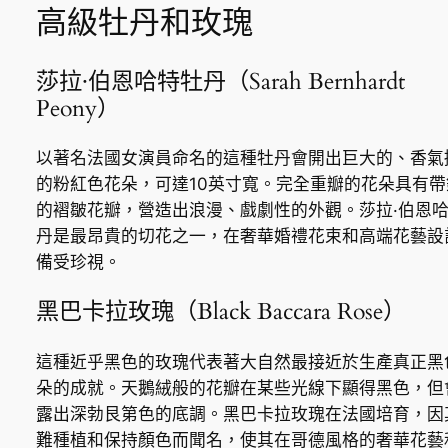
高級牡丹和玫瑰
莎拉·伯恩哈特牡丹（Sarah Bernhardt
Peony）
以著名法國女演員命名的這種牡丹會開出巨大的、香氣
的粉紅色花朵，可達10英寸寬。完全重瓣的花朵具有帶
的褶皺花瓣，營造出浪漫、戲劇性的外觀。莎拉·伯恩
丹是最昂貴的切花之一，在奢華婚禮花束和高端花藝設
備受珍視。
黑巴卡拉玫瑰（Black Baccara Rose）
這種近乎黑色的玫瑰代表著大自然最接近於生產真正黑
朵的成就。天鵝絨般的花瓣在某些光線下顯得黑色，但
露出深勃艮第色的底調。黑巴卡拉玫瑰在法國培育，因
難種植和保持顏色而聞名，使其在哥德風格的奢華花藝