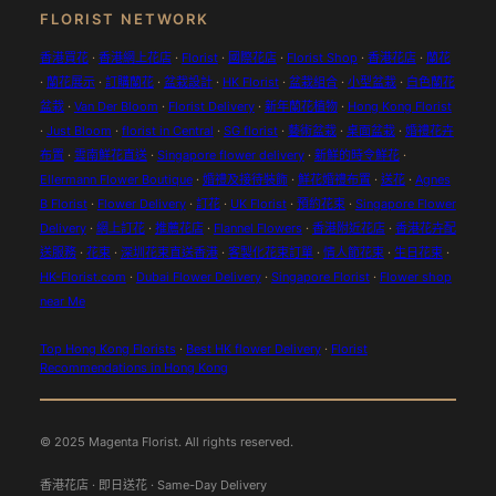
FLORIST NETWORK
香港買花
·
香港網上花店
·
Florist
·
國際花店
·
Florist Shop
·
香港花店
·
蘭花
·
蘭花展示
·
訂購蘭花
·
盆栽設計
·
HK Florist
·
盆栽組合
·
小型盆栽
·
白色蘭花
盆栽
·
Van Der Bloom
·
Florist Delivery
·
新年蘭花植物
·
Hong Kong Florist
·
Just Bloom
·
florist in Central
·
SG florist
·
藝術盆栽
·
桌面盆栽
·
婚禮花卉
布置
·
雲南鮮花直送
·
Singapore flower delivery
·
新鮮的時令鮮花
·
Ellermann Flower Boutique
·
婚禮及接待裝飾
·
鮮花婚禮布置
·
送花
·
Agnes
B Florist
·
Flower Delivery
·
訂花
·
UK Florist
·
預約花束
·
Singapore Flower
Delivery
·
網上訂花
·
推薦花店
·
Flannel Flowers
·
香港附近花店
·
香港花卉配
送服務
·
花束
·
深圳花束直送香港
·
客製化花束訂單
·
情人節花束
·
生日花束
·
HK-Florist.com
·
Dubai Flower Delivery
·
Singapore Florist
·
Flower shop
near Me
Top Hong Kong Florists
·
Best HK flower Delivery
·
Florist
Recommendations in Hong Kong
© 2025 Magenta Florist. All rights reserved.
香港花店 · 即日送花 · Same-Day Delivery