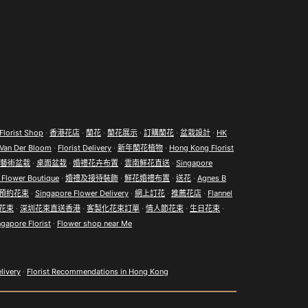
Florist Shop
·
香港花店
·
蘭花
·
蘭花展示
·
訂購蘭花
·
盆栽設計
·
HK
Van Der Bloom
·
Florist Delivery
·
新年蘭花植物
·
Hong Kong Florist
藝術盆栽
·
桌面盆栽
·
婚禮花卉布置
·
雲南鮮花直送
·
Singapore
 Flower Boutique
·
婚禮及接待裝飾
·
鮮花婚禮布置
·
送花
·
Agnes B
預約花束
·
Singapore Flower Delivery
·
網上訂花
·
推薦花店
·
Flannel
花束
·
深圳花束直送香港
·
客製化花束訂單
·
情人節花束
·
生日花束
·
ngapore Florist
·
Flower shop near Me
livery
·
Florist Recommendations in Hong Kong