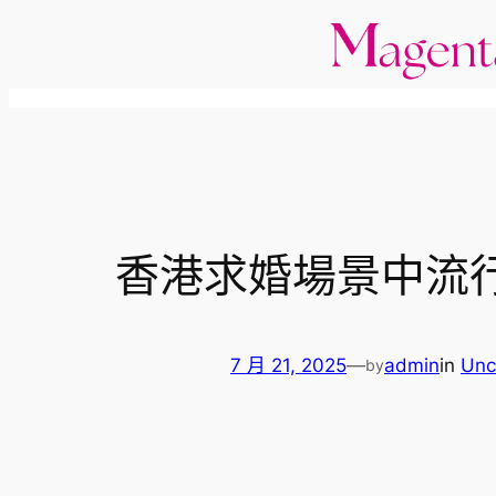
跳
至
主
要
內
容
香港求婚場景中流
7 月 21, 2025
—
admin
in
Unc
by