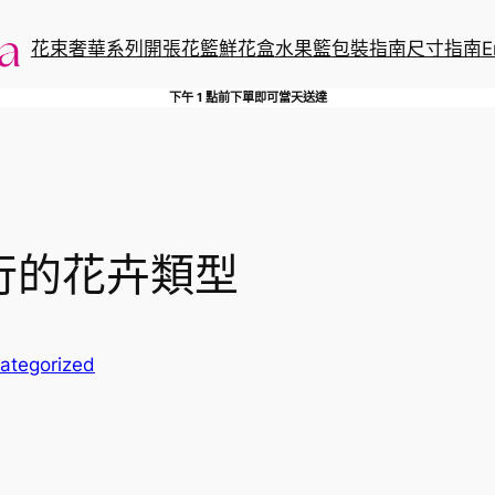
花束
奢華系列
開張花籃
鮮花盒
水果籃
包裝指南
尺寸指南
E
下午 1 點前下單即可當天送達
行的花卉類型
ategorized