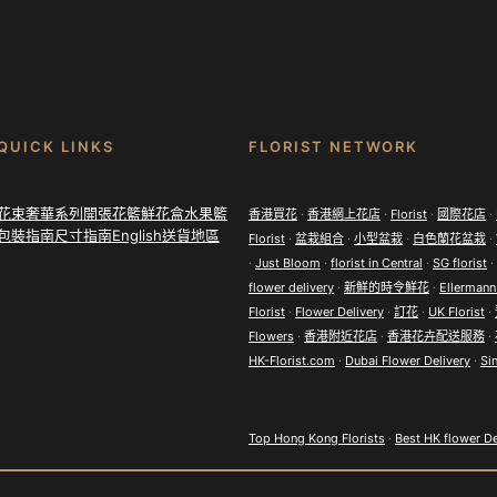
QUICK LINKS
FLORIST NETWORK
花束
奢華系列
開張花籃
鮮花盒
水果籃
香港買花
·
香港網上花店
·
Florist
·
國際花店
·
包裝指南
尺寸指南
English
送貨地區
Florist
·
盆栽組合
·
小型盆栽
·
白色蘭花盆栽
·
·
Just Bloom
·
florist in Central
·
SG florist
·
flower delivery
·
新鮮的時令鮮花
·
Ellermann
Florist
·
Flower Delivery
·
訂花
·
UK Florist
·
Flowers
·
香港附近花店
·
香港花卉配送服務
·
HK-Florist.com
·
Dubai Flower Delivery
·
Si
Top Hong Kong Florists
·
Best HK flower De