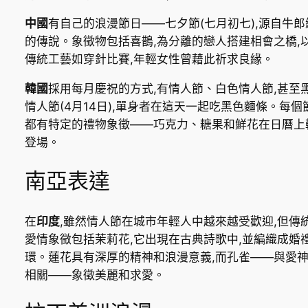
中國
有自己的浪漫節日——七夕節(七月初七),源自牛郎
的傳說。象徵物包括喜鵲,為分離的戀人搭建相會之橋,
傳統工藝如穿針比賽,年輕女性曾藉此祈求良緣。
韓國
採用每月慶祝的方式,有情人節、白色情人節,甚至
情人節(4月14日),單身者在這天一起吃黑色麵條。每個
都有特定的禮物象徵——巧克力、糖果和鮮花在日曆上
登場。
南亞表達
在
印度
,雖然情人節在城市年輕人中越來越受歡迎,但傳
愛情象徵包括茉莉花,它出現在古典詩歌中,並編織成婚
環。蓮花具有深厚的精神和浪漫意義,而孔雀——與愛
相關——象徵美麗和求愛。