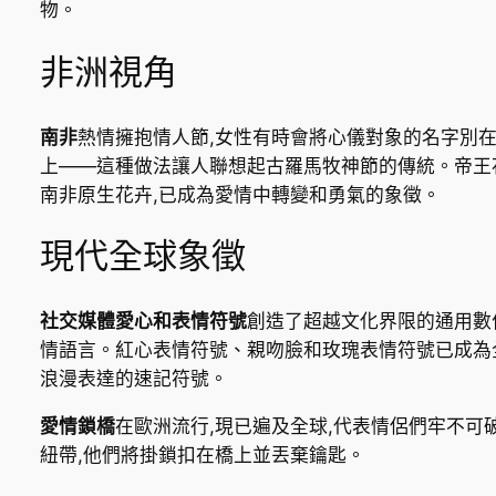
物。
非洲視角
南非
熱情擁抱情人節,女性有時會將心儀對象的名字別
上——這種做法讓人聯想起古羅馬牧神節的傳統。帝王
南非原生花卉,已成為愛情中轉變和勇氣的象徵。
現代全球象徵
社交媒體愛心和表情符號
創造了超越文化界限的通用數
情語言。紅心表情符號、親吻臉和玫瑰表情符號已成為
浪漫表達的速記符號。
愛情鎖橋
在歐洲流行,現已遍及全球,代表情侶們牢不可
紐帶,他們將掛鎖扣在橋上並丟棄鑰匙。