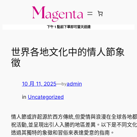
跳
至
主
下午 1 點前下單即可當天送達
要
內
容
世界各地文化中的情人節象
徵
10 月 11, 2025
—
admin
by
in
Uncategorized
情人節或許起源於西方傳統,但愛情與浪漫在全球各地
祝活動,並呈現出引人入勝的地區差異。以下是不同文
透過其獨特的象徵和習俗來表達愛意的指南。