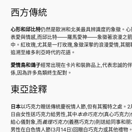
西方傳統
心形和邱比特
仍然是歐洲和北美最具辨識度的象徵。心
表愛與情感,而邱比特——羅馬愛神——象徵著浪漫之
中。紅玫瑰,尤其是一打玫瑰,象徵深摯的浪漫愛情,其關
追溯至維多利亞時代的花語。
愛情鳥和鴿子
經常出現在卡片和裝飾品上,代表忠誠的
係,因為許多鳥類終生配對。
東亞詮釋
日本
以巧克力贈送傳統慶祝情人節,但有其獨特之處。2月
日由女性送巧克力給男性,其中
本命巧克力
(真心巧克力
給心儀對象,而
義理巧克力
(義務巧克力)則送給同事和朋
男性在白色情人節(3月14日)回贈白巧克力或其他禮物