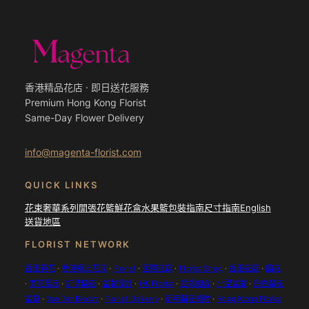
香港精品花店 · 即日送花服務
Premium Hong Kong Florist
Same-Day Flower Delivery
info@magenta-florist.com
QUICK LINKS
花束
奢華系列
開張花籃
鮮花盒
水果籃
包裝指南
尺寸指南
English
送貨地區
FLORIST NETWORK
香港買花
·
香港網上花店
·
Florist
·
國際花店
·
Florist Shop
·
香港花店
·
蘭花
·
蘭花展示
·
訂購蘭花
·
盆栽設計
·
HK Florist
·
盆栽組合
·
小型盆栽
·
白色蘭花
盆栽
·
Van Der Bloom
·
Florist Delivery
·
新年蘭花植物
·
Hong Kong Florist