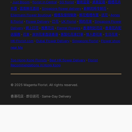
·
Just Bloom
·
florist in Central
·
SG florist
·
藝術盆栽
·
桌面盆栽
·
婚禮花卉
布置
·
雲南鮮花直送
·
Singapore flower delivery
·
新鮮的時令鮮花
·
Ellermann Flower Boutique
·
婚禮及接待裝飾
·
鮮花婚禮布置
·
送花
·
Agnes
B Florist
·
Flower Delivery
·
訂花
·
UK Florist
·
預約花束
·
Singapore Flower
Delivery
·
網上訂花
·
推薦花店
·
Flannel Flowers
·
香港附近花店
·
香港花卉配
送服務
·
花束
·
深圳花束直送香港
·
客製化花束訂單
·
情人節花束
·
生日花束
·
HK-Florist.com
·
Dubai Flower Delivery
·
Singapore Florist
·
Flower shop
near Me
Top Hong Kong Florists
·
Best HK flower Delivery
·
Florist
Recommendations in Hong Kong
© 2025 Magenta Florist. All rights reserved.
香港花店 · 即日送花 · Same-Day Delivery