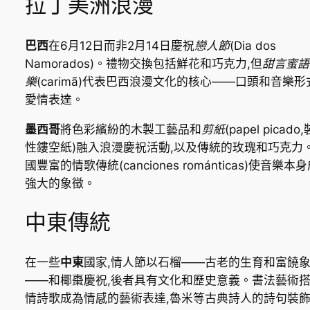
拉丁美洲浪漫
巴西
在6月12日而非2月14日慶祝
戀人節
(Dia dos
Namorados)。禮物交換包括鮮花和巧克力,但
甜言蜜語
樂
(carimã)代表巴西浪漫文化的核心——口頭和音樂形
愛情表達。
墨西哥
將色彩繽紛的木製工藝品和
剪紙
(papel picado
性鏤空紙)融入浪漫慶祝活動,以及傳統的玫瑰和巧克力
國豐富的情歌傳統(
canciones románticas
)使音樂本身
強大的象徵。
中東傳統
在一些
中東
國家,情人節以石榴——古老的生育和富饒
——和椰棗慶祝,後者具有文化和歷史意義。書法藝術
情詩歌成為情感的藝術表達,魯米等古典詩人的詩句裝