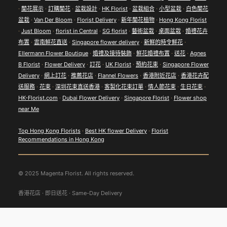
·
蘭花展示
·
訂購蘭花
·
盆栽設計
·
HK Florist
·
盆栽組合
·
小型盆栽
·
白色蘭花
盆栽
·
Van Der Bloom
·
Florist Delivery
·
新年蘭花植物
·
Hong Kong Florist
·
Just Bloom
·
florist in Central
·
SG florist
·
藝術盆栽
·
桌面盆栽
·
婚禮花卉
布置
·
雲南鮮花直送
·
Singapore flower delivery
·
新鮮的時令鮮花
·
Ellermann Flower Boutique
·
婚禮及接待裝飾
·
鮮花婚禮布置
·
送花
·
Agnes
B Florist
·
Flower Delivery
·
訂花
·
UK Florist
·
預約花束
·
Singapore Flower
Delivery
·
網上訂花
·
推薦花店
·
Flannel Flowers
·
香港附近花店
·
香港花卉配
送服務
·
花束
·
深圳花束直送香港
·
客製化花束訂單
·
情人節花束
·
生日花束
·
HK-Florist.com
·
Dubai Flower Delivery
·
Singapore Florist
·
Flower shop
near Me
Top Hong Kong Florists
·
Best HK flower Delivery
·
Florist
Recommendations in Hong Kong
© 2025 Magenta Florist. All rights reserved.
香港花店 · 即日送花 · Same-Day Delivery