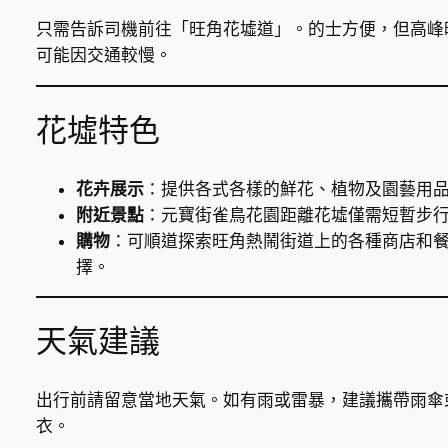
只需告訴司機前往「旺角花墟道」。的士方便，但高峰
可能因交通較慢。
花墟特色
花卉展示
：提供各式各樣的鮮花、植物及園藝用
附近景點
：元寶街雀鳥花園距離花墟僅需短暫步
購物
：可順道探索旺角熱鬧街道上的各種商店和
擇。
天氣建議
出行前請留意當地天氣。如有雨或雷暴，建議攜帶雨傘
衣。