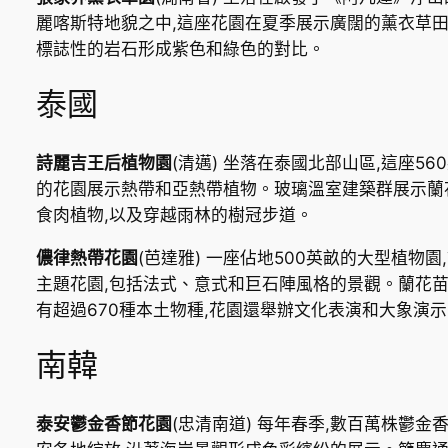
麗喀斯特地貌之中,這座花園在夏季展示廣闊的薰衣草田
標誌性的岩石形成紫色和綠色的對比。
泰國
詩麗吉王后植物園
(清邁) 坐落在泰國北部山區,這座56
的花園展示熱帶和亞熱帶植物。玻璃溫室建築群展示蘭
食肉植物,以及穿越雨林的樹冠步道。
儂律熱帶花園
(芭達雅) 一座佔地500英畝的大型植物園
主題花園,包括法式、意式和巨石陣風格的景觀。蘭花
有超過670種本土物種,花園還舉辦文化表演和大象演示
南韓
泰安鬱金香節花園
(忠清南道) 每年春季,數百萬株鬱金