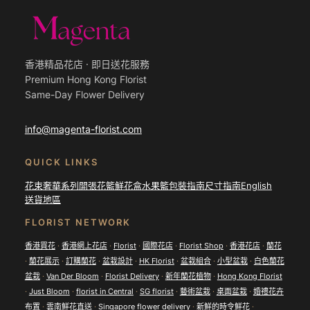
香港精品花店 · 即日送花服務
Premium Hong Kong Florist
Same-Day Flower Delivery
info@magenta-florist.com
QUICK LINKS
花束
奢華系列
開張花籃
鮮花盒
水果籃
包裝指南
尺寸指南
English
送貨地區
FLORIST NETWORK
香港買花
·
香港網上花店
·
Florist
·
國際花店
·
Florist Shop
·
香港花店
·
蘭花
·
蘭花展示
·
訂購蘭花
·
盆栽設計
·
HK Florist
·
盆栽組合
·
小型盆栽
·
白色蘭花
盆栽
·
Van Der Bloom
·
Florist Delivery
·
新年蘭花植物
·
Hong Kong Florist
·
Just Bloom
·
florist in Central
·
SG florist
·
藝術盆栽
·
桌面盆栽
·
婚禮花卉
布置
·
雲南鮮花直送
·
Singapore flower delivery
·
新鮮的時令鮮花
·