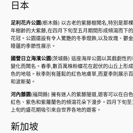
日本
足利花卉公園
(栃木縣) 以古老的紫藤樹聞名,特別是那棵
年樹齡的大紫藤,在四月下旬至五月期間形成傾瀉而下
花冠。公園還設有令人驚艷的冬季燈飾,以及玫瑰、鬱
睡蓮的季節性展示。
國營日立海濱公園
(茨城縣) 這座海岸公園以其戲劇性的
變化而聞名。春季,數百萬株粉蝶花在起伏的山丘上形
色的地毯。秋季則有蓬鬆的紅色地膚草,而夏季則展示
和波斯菊。
河內藤園
(福岡縣) 擁有迷人的紫藤隧道,遊客可以在白
紅色、紫色和紫羅蘭色的傾瀉花朵下漫步。四月下旬至
上旬的盛花期吸引來自世界各地的遊客。
新加坡