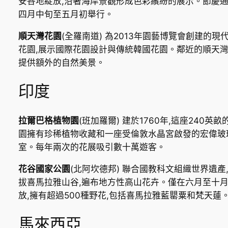
安各地綻放,沿著海岸景觀形成色彩繽紛的展示。節慶
四月中旬至五月初舉行。
順天灣花園
(全羅南道) 為2013年園藝博覽會創建的現
花園,展示國際花園設計與傳統韓國花園。鄰近的順天
提供額外的自然美景。
印度
拉爾巴格植物園
(班加羅爾) 建於1760年,這座240英畝
園擁有珍稀植物收藏和一座受倫敦水晶宮啟發的宏偉玻
室。每年兩次的花展吸引數十萬遊客。
花谷國家公園
(北阿坎德邦) 聯合國教科文組織世界遺產
拔喜馬拉雅山谷,遍布地方性高山花卉。僅在六月至十
放,擁有超過500種野花,包括喜馬拉雅藍罌粟和梵天蓮
馬來西亞