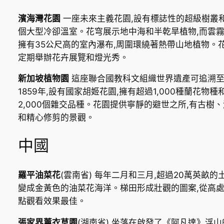
濱海灣花園
一座未來主義花園,設有標誌性的超級樹叢
個大型冷卻溫室。花穹展示地中海和半乾旱植物,而雲
擁有35公尺高的室內瀑布,周圍環繞著熱帶山地植物。
定期舉辦花卉展覽和燈光秀。
新加坡植物園
這座聯合國教科文組織世界遺產可追溯
1859年,設有國家胡姬花園,擁有超過1,000種蘭花物種
2,000個雜交品種。花園提供寧靜的避世之所,有古樹
和精心修剪的景觀。
中國
羅平油菜花
(雲南省) 每年二月和三月,超過20萬英畝的
變成金黃色的油菜花海洋。梯田形成壯觀的圖案,從高
點觀看效果最佳。
張家界薰衣草園
(湖南省) 坐落在啟發了《阿凡達》浮山