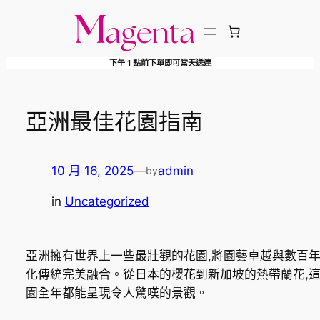
跳
至
主
下午 1 點前下單即可當天送達
要
內
容
亞洲最佳花園指南
10 月 16, 2025
—
admin
by
in
Uncategorized
亞洲擁有世界上一些最壯觀的花園,將園藝卓越與數百
化傳統完美融合。從日本的櫻花到新加坡的熱帶蘭花,
園全年都能呈現令人驚嘆的景觀。