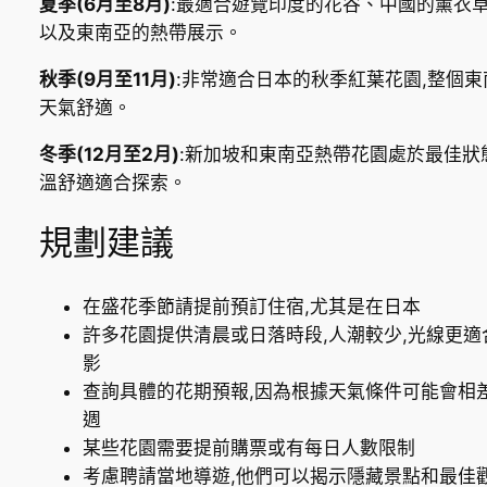
夏季(6月至8月)
:最適合遊覽印度的花谷、中國的薰衣草
以及東南亞的熱帶展示。
秋季(9月至11月)
:非常適合日本的秋季紅葉花園,整個東
天氣舒適。
冬季(12月至2月)
:新加坡和東南亞熱帶花園處於最佳狀
溫舒適適合探索。
規劃建議
在盛花季節請提前預訂住宿,尤其是在日本
許多花園提供清晨或日落時段,人潮較少,光線更適
影
查詢具體的花期預報,因為根據天氣條件可能會相
週
某些花園需要提前購票或有每日人數限制
考慮聘請當地導遊,他們可以揭示隱藏景點和最佳