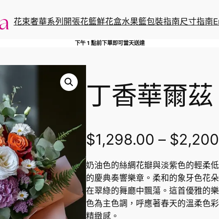
花束
奢華系列
開張花籃
鮮花盒
水果籃
包裝指南
尺寸指南
E
下午 1 點前下單即可當天送達
丁香華爾茲
$
1,298.00
–
$
2,200
奶油色的絲綢花瓣與淡紫色的輕柔低
的慶典奏響樂章。柔和的象牙色花朵
在翠綠的舞廳中飄蕩。這首優雅的樂
色為主色調，呼應著春天的溫柔色彩
精緻感。