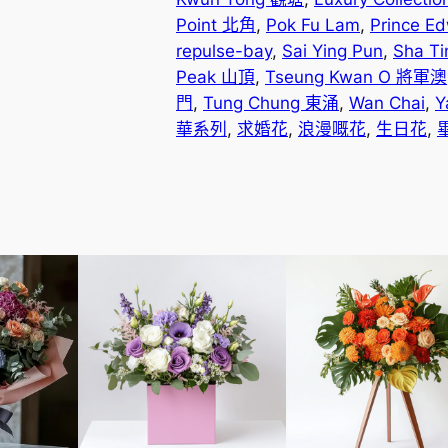
數
Point 北角
, 
Pok Fu Lam
, 
Prince E
量
repulse-bay
, 
Sai Ying Pun
, 
Sha T
Peak 山頂
, 
Tseung Kwan O 將軍澳
門
, 
Tung Chung 東涌
, 
Wan Chai
, 
Y
華系列
, 
求婚花
, 
浪漫嘅花
, 
生日花
, 