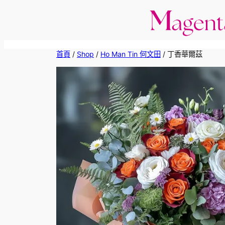
跳
至
主
要
首頁
/
Shop
/
Ho Man Tin 何文田
/ 丁香華爾茲
內
容