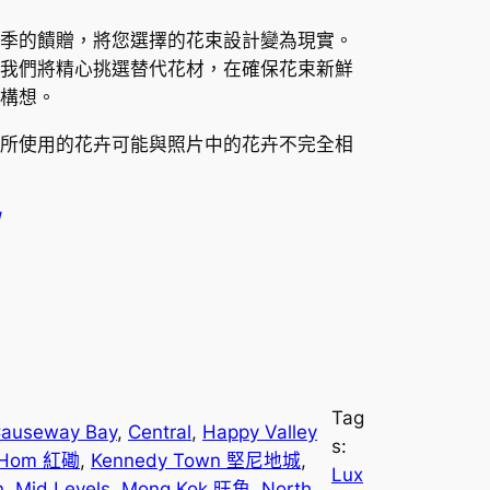
e
季的饋贈，將您選擇的花束設計變為現實。
r
我們將精心挑選替代花材，在確保花束新鮮
構想。
a
所使用的花卉可能與照片中的花卉不完全相
n
g
e
:
$
1
Tag
auseway Bay
, 
Central
, 
Happy Valley
s:
,
 Hom 紅磡
, 
Kennedy Town 堅尼地城
, 
Lux
n
, 
Mid Levels
, 
Mong Kok 旺角
, 
North