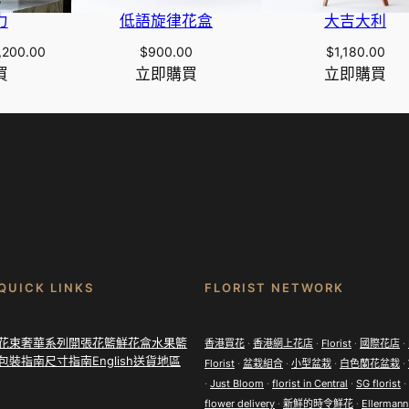
力
低語旋律花盒
大吉大利
Price
,200.00
$
900.00
$
1,180.00
range:
買
立即購買
立即購買
$1,298.00
through
$2,200.00
QUICK LINKS
FLORIST NETWORK
花束
奢華系列
開張花籃
鮮花盒
水果籃
香港買花
·
香港網上花店
·
Florist
·
國際花店
·
包裝指南
尺寸指南
English
送貨地區
Florist
·
盆栽組合
·
小型盆栽
·
白色蘭花盆栽
·
·
Just Bloom
·
florist in Central
·
SG florist
·
flower delivery
·
新鮮的時令鮮花
·
Ellermann