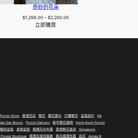
u
奇妙的花朵
Price
g
$
1,298.00
–
$
2,200.00
range:
立即購買
$1,298.00
h
through
$2,200.00
$
2
,
2
0
0
Florist Shop
·
香港花店
·
蘭花
·
蘭花展示
·
訂購蘭花
·
盆栽設計
·
HK
Van Der Bloom
·
Florist Delivery
·
新年蘭花植物
·
Hong Kong Florist
.
藝術盆栽
·
桌面盆栽
·
婚禮花卉布置
·
雲南鮮花直送
·
Singapore
 Flower Boutique
·
婚禮及接待裝飾
·
鮮花婚禮布置
·
送花
·
Agnes B