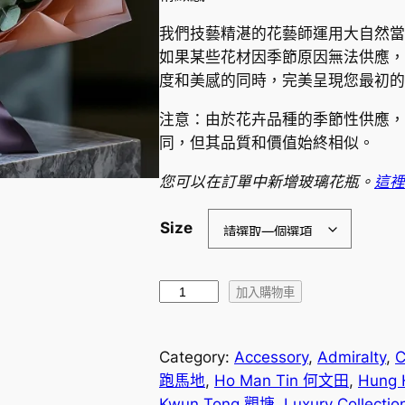
我們技藝精湛的花藝師運用大自然當
如果某些花材因季節原因無法供應，
度和美感的同時，完美呈現您最初的
注意：由於花卉品種的季節性供應，
同，但其品質和價值始終相似。
您可以在訂單中新增玻璃花瓶。
這裡
Size
丁
加入購物車
香
華
Category:
Accessory
, 
Admiralty
, 
C
爾
跑馬地
, 
Ho Man Tin 何文田
, 
Hung
茲
Kwun Tong 觀塘
, 
Luxury Collectio