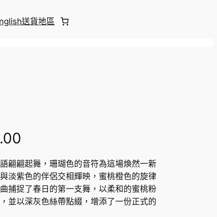
nglish
送貨地區
P
.00
r
語翩翩起舞，珊瑚色的音符為這場煥然一新
與淡紫色的伴侶交相輝映，蜜桃橙色的旋律
i
曲捕捉了春日的第一支舞，以柔和的蜜桃粉
c
，並以深灰色絲帶點綴，增添了一份正式的