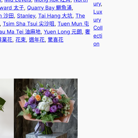
2
ury
, 
dward 太子
, 
Quarry Bay 鰂魚涌
, 
Lux
in 沙田
, 
Stanley
, 
Tai Hang 大坑
, 
The
9
ury
, 
Tsim Sha Tsui 尖沙咀
, 
Tuen Mun 屯
Coll
8
au Ma Tei 油麻地
, 
Yuen Long 元朗
, 
奢
ecti
畢業花
, 
花束
, 
週年花
, 
驚喜花
on
.
0
0
t
h
r
o