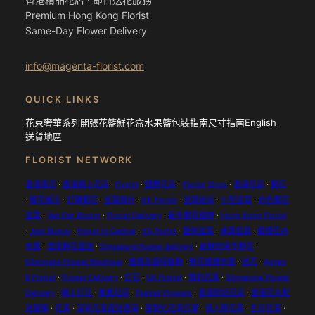
Premium Hong Kong Florist
Same-Day Flower Delivery
info@magenta-florist.com
QUICK LINKS
花束
奢華系列
開張花籃
鮮花盒
水果籃
包裝指南
尺寸指南
English
送貨地區
FLORIST NETWORK
香港買花
·
香港網上花店
·
Florist
·
國際花店
·
Florist Shop
·
香港花店
·
蘭花
·
蘭花展示
·
訂購蘭花
·
盆栽設計
·
HK Florist
·
盆栽組合
·
小型盆栽
·
白色蘭花
盆栽
·
Van Der Bloom
·
Florist Delivery
·
新年蘭花植物
·
Hong Kong Florist
·
Just Bloom
·
florist in Central
·
SG florist
·
藝術盆栽
·
桌面盆栽
·
婚禮花卉
布置
·
雲南鮮花直送
·
Singapore flower delivery
·
新鮮的時令鮮花
·
Ellermann Flower Boutique
·
婚禮及接待裝飾
·
鮮花婚禮布置
·
送花
·
Agnes
B Florist
·
Flower Delivery
·
訂花
·
UK Florist
·
預約花束
·
Singapore Flower
Delivery
·
網上訂花
·
推薦花店
·
Flannel Flowers
·
香港附近花店
·
香港花卉配
送服務
·
花束
·
深圳花束直送香港
·
客製化花束訂單
·
情人節花束
·
生日花束
·