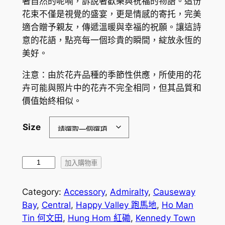
著自然的呢喃，訴說著歡樂與祝福的物語。這份
r
花束不僅是視覺的盛宴，更是情感的寄托，完美
a
適合贈予親友，傳遞溫暖與幸福的祝願。讓這詩
意的花語，點亮每一個珍貴的瞬間，綻放永恆的
n
美好。
g
注意：由於花卉品種的季節性供應，所使用的花
e
卉可能與照片中的花卉不完全相同，但其品質和
:
價值始終相似。
$
Size
8
9
珊
9
加入購物車
瑚
.
鰩
Category:
Accessory
, 
Admiralty
, 
Causeway
0
數
Bay
, 
Central
, 
Happy Valley 跑馬地
, 
Ho Man
量
0
Tin 何文田
, 
Hung Hom 紅磡
, 
Kennedy Town