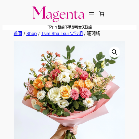
跳
至
主
下午 1 點前下單即可當天送達
要
首頁
/
Shop
/
Tsim Sha Tsui 尖沙咀
/ 珊瑚鰩
內
容