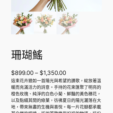
珊瑚鰩
P
$
899.00
–
$
1,350.00
r
這束花卉猶如一首陽光與希望的讚歌，綻放著溫
暖而充滿活力的詩意。手持的花束匯聚了明亮的
i
橙色玫瑰、純淨的白色小菊、鮮豔的黃色穗花，
c
以及點綴其間的綠葉，彷彿夏日的陽光灑落在大
地，帶來無盡的生機與喜悅。每一片花瓣都承載
e