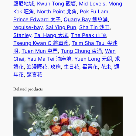
堅尼地城
, 
Kwun Tong 觀塘
, 
Mid Levels
, 
Mong
t
Kok 旺角
, 
North Point 北角
, 
Pok Fu Lam
, 
h
Prince Edward 太子
, 
Quarry Bay 鰂魚涌
, 
r
repulse-bay
, 
Sai Ying Pun
, 
Sha Tin 沙田
, 
Stanley
, 
Tai Hang 大坑
, 
The Peak 山頂
, 
o
Tseung Kwan O 將軍澳
, 
Tsim Sha Tsui 尖沙
u
咀
, 
Tuen Mun 屯門
, 
Tung Chung 東涌
, 
Wan
g
Chai
, 
Yau Ma Tei 油麻地
, 
Yuen Long 元朗
, 
求
婚花
, 
浪漫嘅花
, 
玫瑰
, 
生日花
, 
畢業花
, 
花束
, 
週
h
年花
, 
驚喜花
$
Related products
1
,
3
5
0