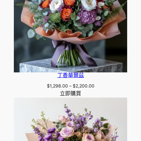
.
0
0
丁香華爾茲
Price
$
1,298.00
–
$
2,200.00
range:
立即購買
$1,298.00
through
$2,200.00