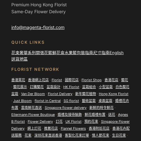
Premium Hong Kong Florist
Same-Day Flower Delivery
info@magenta-florist.com
QUICK LINKS
花束
奢華系列
開張花籃
鮮花盒
水果籃
包裝指南
尺寸指南
English
送貨地區
FLORIST NETWORK
香港買花
·
香港網上花店
·
Florist
·
國際花店
·
Florist Shop
·
香港花店
·
蘭花
·
蘭花展示
·
訂購蘭花
·
盆栽設計
·
HK Florist
·
盆栽組合
·
小型盆栽
·
白色蘭花
盆栽
·
Van Der Bloom
·
Florist Delivery
·
新年蘭花植物
·
Hong Kong Florist
·
Just Bloom
·
florist in Central
·
SG florist
·
藝術盆栽
·
桌面盆栽
·
婚禮花卉
布置
·
雲南鮮花直送
·
Singapore flower delivery
·
新鮮的時令鮮花
·
Ellermann Flower Boutique
·
婚禮及接待裝飾
·
鮮花婚禮布置
·
送花
·
Agnes
B Florist
·
Flower Delivery
·
訂花
·
UK Florist
·
預約花束
·
Singapore Flower
Delivery
·
網上訂花
·
推薦花店
·
Flannel Flowers
·
香港附近花店
·
香港花卉配
送服務
·
花束
·
深圳花束直送香港
·
客製化花束訂單
·
情人節花束
·
生日花束
·