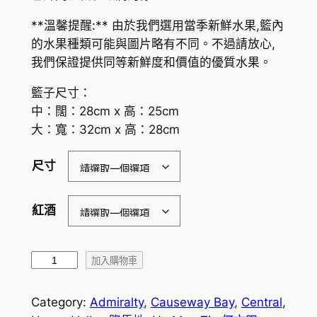
r
**溫馨提醒:** 由於我們選用當季新鮮水果,籃內
a
的水果種類可能與圖片略有不同。不過請放心,
n
我們保證提供同等新鮮度和價值的優質水果。
g
籃子尺寸：
e
中：闊：28cm x 高：25cm
大：寬：32cm x 高：28cm
:
$
尺寸
6
7
紅酒
0
.
清
加入購物車
新
0
水
Category:
Admiralty
, 
Causeway Bay
, 
Central
, 
0
果