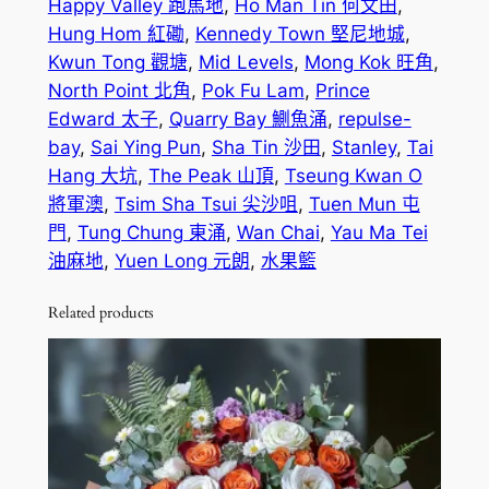
Happy Valley 跑馬地
, 
Ho Man Tin 何文田
, 
t
籃
Hung Hom 紅磡
, 
Kennedy Town 堅尼地城
, 
數
h
Kwun Tong 觀塘
, 
Mid Levels
, 
Mong Kok 旺角
, 
量
North Point 北角
, 
Pok Fu Lam
, 
Prince
r
Edward 太子
, 
Quarry Bay 鰂魚涌
, 
repulse-
o
bay
, 
Sai Ying Pun
, 
Sha Tin 沙田
, 
Stanley
, 
Tai
u
Hang 大坑
, 
The Peak 山頂
, 
Tseung Kwan O
將軍澳
, 
Tsim Sha Tsui 尖沙咀
, 
Tuen Mun 屯
g
門
, 
Tung Chung 東涌
, 
Wan Chai
, 
Yau Ma Tei
h
油麻地
, 
Yuen Long 元朗
, 
水果籃
$
Related products
1
,
0
7
0