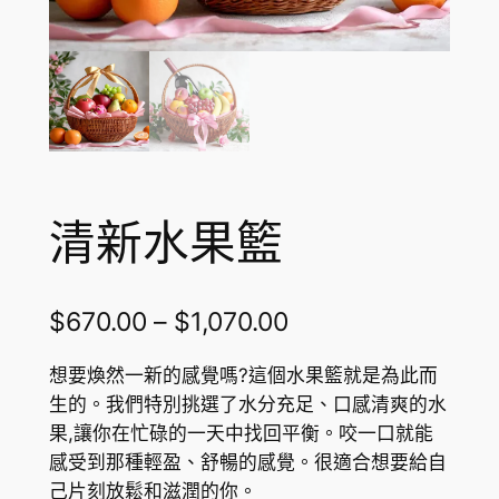
清新水果籃
P
$
670.00
–
$
1,070.00
r
想要煥然一新的感覺嗎?這個水果籃就是為此而
i
生的。我們特別挑選了水分充足、口感清爽的水
果,讓你在忙碌的一天中找回平衡。咬一口就能
c
感受到那種輕盈、舒暢的感覺。很適合想要給自
e
己片刻放鬆和滋潤的你。