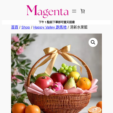
跳
至
主
下午 1 點前下單即可當天送達
要
首頁
/
Shop
/
Happy Valley 跑馬地
/ 清新水果籃
內
容