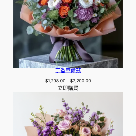
.
0
0
丁香華爾茲
Price
$
1,298.00
–
$
2,200.00
range:
立即購買
$1,298.00
through
$2,200.00