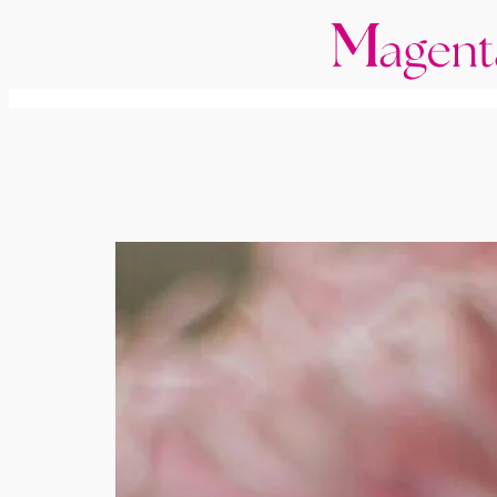
跳
至
主
要
內
容