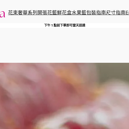
花束
奢華系列
開張花籃
鮮花盒
水果籃
包裝指南
尺寸指南
E
下午 1 點前下單即可當天送達