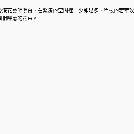
香港花藝師明白，在緊湊的空間裡，少即是多。單枝的奢華
調相呼應的花朵。