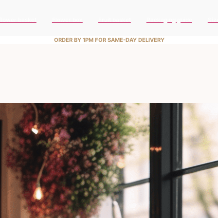
flower basket
Flower box
Fruit basket
Packaging guide
Siz
ORDER BY 1PM FOR SAME-DAY DELIVERY