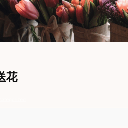
送花
categorized